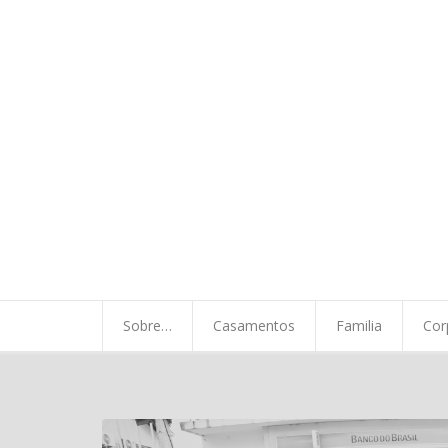
Sobre…
Casamentos
Familia
Corporativo
Minha Vida
Sobre…
Casamentos
Familia
Cor
A chegada…
Contato