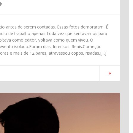
r.
cio antes de serem contadas. Essas fotos demoraram. É
mulo de trabalho apenas.Toda vez que sentávamos para
 voltava como editor, voltava como quem viveu. O
evento isolado.Foram dias. Intensos. Reais.Começou
oras e mais de 12 bares, atravessou copos, risadas,[…]