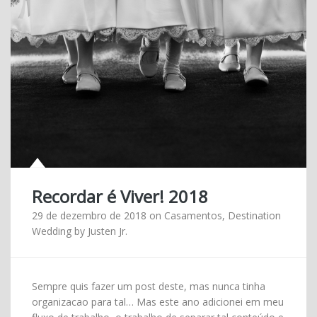
Recordar é Viver! 2018
29 de dezembro de 2018
on
Casamentos
,
Destination
Wedding
by
Justen Jr.
Sempre quis fazer um post deste, mas nunca tinha
organizacao para tal… Mas este ano adicionei em meu