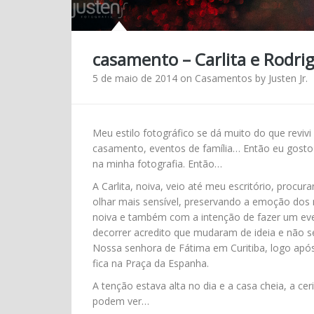
casamento – Carlita e Rodrig
5 de maio de 2014
on
Casamentos
by
Justen Jr.
Meu estilo fotográfico se dá muito do que revivi
casamento, eventos de família… Então eu gosto mu
na minha fotografia. Então…
A Carlita, noiva, veio até meu escritório, proc
olhar mais sensível, preservando a emoção dos
noiva e também com a intenção de fazer um ev
decorrer acredito que mudaram de ideia e não 
Nossa senhora de Fátima em Curitiba, logo após
fica na Praça da Espanha.
A tenção estava alta no dia e a casa cheia, a c
podem ver…