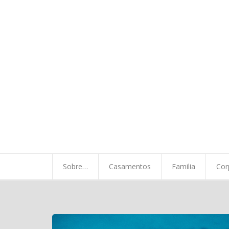
Sobre…
Casamentos
Familia
Corporativo
Minha Vida
Sobre…
Casamentos
Familia
Cor
A chegada…
Contato