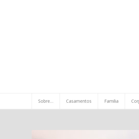
Sobre…
Casamentos
Familia
Corporativo
Minha Vida
Sobre…
Casamentos
Familia
Cor
A chegada…
Contato