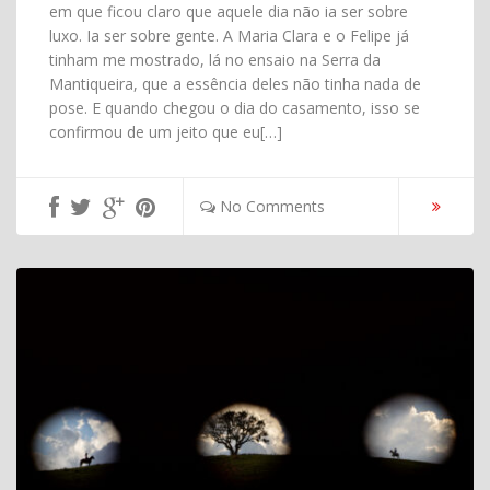
em que ficou claro que aquele dia não ia ser sobre
luxo. Ia ser sobre gente. A Maria Clara e o Felipe já
tinham me mostrado, lá no ensaio na Serra da
Mantiqueira, que a essência deles não tinha nada de
pose. E quando chegou o dia do casamento, isso se
confirmou de um jeito que eu[…]
No Comments