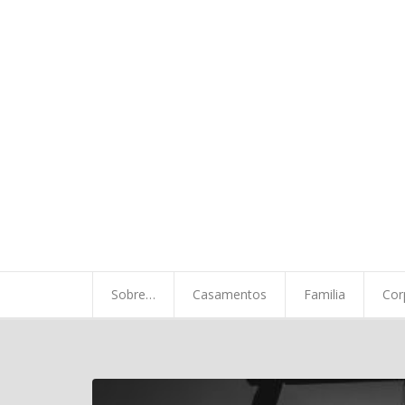
Sobre…
Casamentos
Familia
Corporativo
Minha Vida
Sobre…
Casamentos
Familia
Cor
A chegada…
Contato