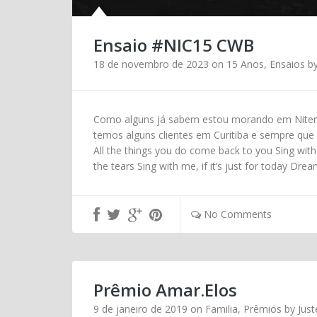
Ensaio #NIC15 CWB
18 de novembro de 2023
on
15 Anos
,
Ensaios
b
Como alguns já sabem estou morando em Niterói
temos alguns clientes em Curitiba e sempre que 
All the things you do come back to you Sing with 
the tears Sing with me, if it’s just for today 
No Comments
Prêmio Amar.Elos
9 de janeiro de 2019
on
Familia
,
Prêmios
by
Just