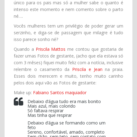
único para os pais mas só a mulher sabe o quanto é
intenso este momento e nem comento sobre o parto
né….
Vocês mulheres tem um privilégio de poder gerar um
serzinho, e diga-se de passagem que milagre é tudo
isso parece sonho né?
Quando a
Priscila Mattos
me contou que gostaria de
fazer umas Fotos de gestante, (acho que ela estava só
com 3 mêses) fiquei muito feliz com a notícia, inclusive
relembre o casamento da
Priscila e Jean
na praia.
Esses dois merecem e muito, tenho muito carinho
pelos dois aqui vão as Fotos de gestante:
Make up:
Fabiano Santos maquiador
Debaixo d’água tudo era mais bonito
Mais azul, mais colorido
Só faltava respirar
Mas tinha que respirar
Debaixo d’água se formando como um
feto
Sereno, confortável, amado, completo
Sem chão, sem teto, sem contato com