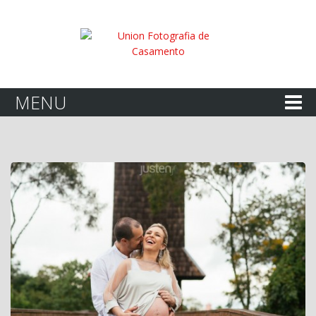
Sobre…
MENU
Casamentos
Familia
Corporativo
Minha Vida
A chegada…
Contato