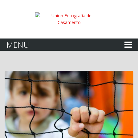
Sobre…
MENU
Casamentos
Familia
Corporativo
Minha Vida
A chegada…
Contato